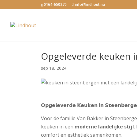
0164-650270
info@lindhout.nu
Opgeleverde keuken 
sep 18, 2024
𝗢𝗽𝗴𝗲𝗹𝗲𝘃𝗲𝗿𝗱𝗲 𝗞𝗲𝘂𝗸𝗲𝗻 𝗶𝗻 𝗦𝘁𝗲𝗲𝗻𝗯𝗲𝗿𝗴
Voor de familie Van Bakker in Steenberg
keuken in een
moderne landelijke stijl
.
comfort en esthetiek samenkomen.