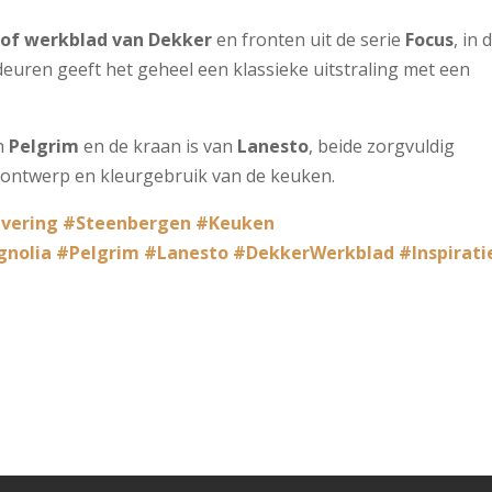
of werkblad van Dekker
en fronten uit de serie
Focus
, in 
 deuren geeft het geheel een klassieke uitstraling met een
an
Pelgrim
en de kraan is van
Lanesto
, beide zorgvuldig
 ontwerp en kleurgebruik van de keuken.
vering
#Steenbergen
#Keuken
gnolia
#Pelgrim
#Lanesto
#DekkerWerkblad
#Inspirati