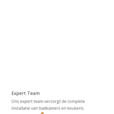
“zeer tevreden klant….binnen 2 weken een
spiksplinternieuwe badkamer, waarbij je alleen
voor stucloper en koffie moet zorgen en de
rest wordt prima uitgevoerd. Het is allemaal
goed geregeld bij Lindhout!”
Expert Team
Ons expert team verzorgt de complete
installatie van badkamers en keukens.