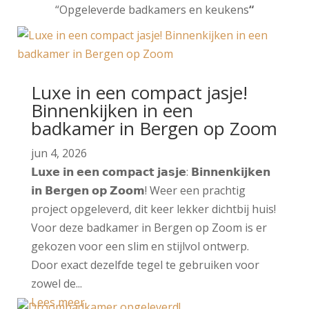
“Opgeleverde badkamers en keukens
“
Luxe in een compact jasje!
Binnenkijken in een
badkamer in Bergen op Zoom
jun 4, 2026
𝗟𝘂𝘅𝗲 𝗶𝗻 𝗲𝗲𝗻 𝗰𝗼𝗺𝗽𝗮𝗰𝘁 𝗷𝗮𝘀𝗷𝗲: 𝗕𝗶𝗻𝗻𝗲𝗻𝗸𝗶𝗷𝗸𝗲𝗻
𝗶𝗻 𝗕𝗲𝗿𝗴𝗲𝗻 𝗼𝗽 𝗭𝗼𝗼𝗺! Weer een prachtig
project opgeleverd, dit keer lekker dichtbij huis!
Voor deze badkamer in Bergen op Zoom is er
gekozen voor een slim en stijlvol ontwerp.
Door exact dezelfde tegel te gebruiken voor
zowel de...
Lees meer