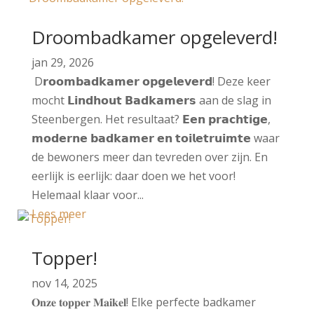
Droombadkamer opgeleverd!
jan 29, 2026
D𝗿𝗼𝗼𝗺𝗯𝗮𝗱𝗸𝗮𝗺𝗲𝗿 𝗼𝗽𝗴𝗲𝗹𝗲𝘃𝗲𝗿𝗱! Deze keer
mocht 𝗟𝗶𝗻𝗱𝗵𝗼𝘂𝘁 𝗕𝗮𝗱𝗸𝗮𝗺𝗲𝗿𝘀 aan de slag in
Steenbergen. Het resultaat? 𝗘𝗲𝗻 𝗽𝗿𝗮𝗰𝗵𝘁𝗶𝗴𝗲,
𝗺𝗼𝗱𝗲𝗿𝗻𝗲 𝗯𝗮𝗱𝗸𝗮𝗺𝗲𝗿 𝗲𝗻 𝘁𝗼𝗶𝗹𝗲𝘁𝗿𝘂𝗶𝗺𝘁𝗲 waar
de bewoners meer dan tevreden over zijn. En
eerlijk is eerlijk: daar doen we het voor!
Helemaal klaar voor...
Lees meer
Topper!
nov 14, 2025
𝐎𝐧𝐳𝐞 𝐭𝐨𝐩𝐩𝐞𝐫 𝐌𝐚𝐢𝐤𝐞𝐥! Elke perfecte badkamer