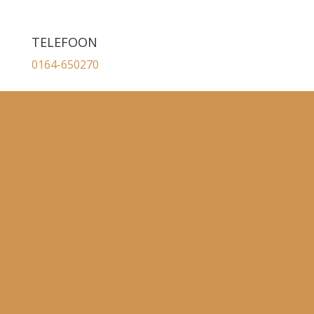
TELEFOON
0164-650270
E-MAIL
info@
lindhout.nu
LINDHOUT BADKAMERS
Oude Moerstraatsebaan 6
4614 RP Bergen op Zoom
0164-650270
info@
lindhout.nu
OPENINGSTIJDEN: