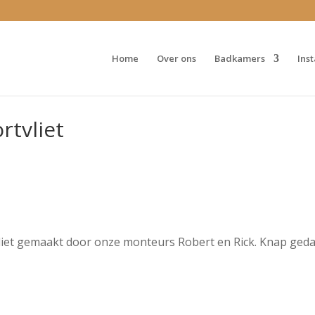
Home
Over ons
Badkamers
Ins
tvliet
liet gemaakt door onze monteurs Robert en Rick. Knap ged