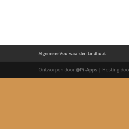
Algemene Voorwaarden Lindhout
Ontworpen door:
@Pi-Apps
| Hosting doo