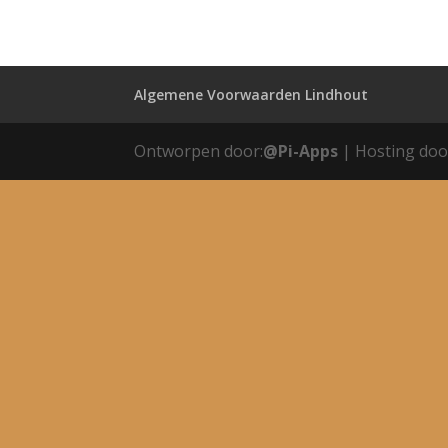
Algemene Voorwaarden Lindhout
Ontworpen door:
@Pi-Apps
| Hosting doo